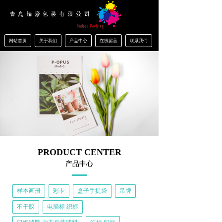
网站首页
关于我们
产品中心
在线留言
联系我们
PRODUCT CENTER
产品中心
样本画册
彩卡
盒子手提袋
吊牌
不干胶
电脑标 织标